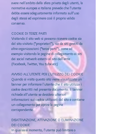
avere nell'ambito della sfera privata degli utenti, la
normativa europea e italiana prevede che l’utente
debba essere adeguatamente informato sull’uso
degli stessi ed esprimere così il proprio valido
consenso.
COOKIE DI TERZE PARTI
Visitando il sito web si possono ricevere cookie sia
dal sito visitato (“proprietari”), sia da siti gestiti da
altre organizzazioni (“terze parti”), come ad
esempio visitando le pagine di collegamento ai siti
dei social network esterni al sito dell'ente
(Facebook, Twitter, You tube ecc)
AVVISO ALL'UTENTE PER L'UTILIZZO DEI COOKIE
Quando si visita questo sito viene visualizzato un
banner per informare l'utente che il sito utilizza i
cookie descritti nel presente documento. Il banner
richiede all’utente se desidera ulteriori
informazioni sui cookie utilizzati dal sito e contiene
un collegamento per aprire la pagina
corrispondente.
DISATTIVAZIONE, ATTIVAZIONE O ELIMINAZIONE
DEI COOKIE
In qualsiasi momento, l’utente può limitare o