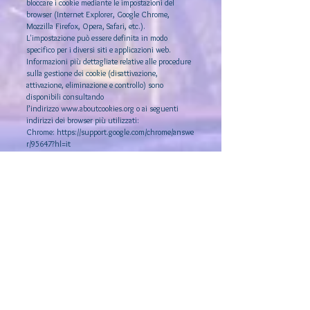
bloccare i cookie mediante le impostazioni del
browser (Internet Explorer, Google Chrome,
Mozzilla Firefox, Opera, Safari, etc.).
L'impostazione può essere definita in modo
specifico per i diversi siti e applicazioni web.
Informazioni più dettagliate relative alle procedure
sulla gestione dei cookie (disattivazione,
attivazione, eliminazione e controllo) sono
disponibili consultando
l’indirizzo
www.aboutcookies.org
o ai seguenti
indirizzi dei browser più utilizzati:
Chrome:
https://support.google.com/chrome/answe
r/95647?hl=it
Firefox:
https://support.mozilla.org/it/kb/Gestione
%20dei%20cookie
Internet Explorer:
http://windows.microsoft.com/it-
it/windows7/how-to-manage-cookies-in-internet-
explorer-9
Opera:
http://help.opera.com/Windows/10.00/it/coo
kies.html
Safari:
http://support.apple.com/kb/HT1677?
viewlocale=it_IT
Se impostate il blocco della memorizzazione dei
cookie, non possiamo più garantire un corretto
funzionamento del sito web ed alcune funzioni del
sito potrebbero risultare non disponibili.
La disabilitazione dei soli cookie “terze parti” non