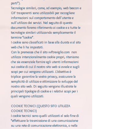
parti”).
Tecnologie similari, come, ad esempio, web beacon e
GIF trasparenti sono utilizzabili per raccogliere
informazioni sul comportamento dell'utente e
sull'utilizzo dei servizi. Nel seguito di questo
documento faremo riferimento ai cookie e a tutte le
tecnologie similari utilizzando semplicemente il
termine “cookie”.
I cookie sono classificati in base alla durata e al sito
web che li ha impostati.
Con la premessa che il sito vvftreviglio.com non
utilizza intenzionalmente cookie propri, riteniamo
che sia essenziale fornire agli utenti informazioni
sui cookie di cui il nostro sito web si avvale e sugli
scopi per cui vengono utilizzati. L’obiettivo è
triplice: garantire la vostra privacy, assicurare la
semplicità di utilizzo e ottimizzare lo sviluppo del
nostro sito web. Di seguito vengono illustrate le
principali tipologie di cookie e i relativi scopi per i
quali vengono utilizzati.
COOKIE TECNICI (QUESTO SITO UTILIZZA
COOKIE TECNICI)
I cookie tecnici sono quelli utilizzati al solo fine di
“effettuare la trasmissione di una comunicazione
su una rete di comunicazione elettronica, o nella