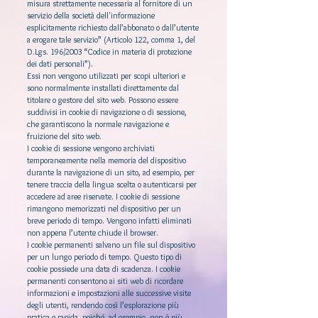
misura strettamente necessaria al fornitore di un
servizio della società dell'informazione
esplicitamente richiesto dall’abbonato o dall’utente
a erogare tale servizio” (Articolo 122, comma 1, del
D.Lgs. 196/2003 “Codice in materia di protezione
dei dati personali”).
Essi non vengono utilizzati per scopi ulteriori e
sono normalmente installati direttamente dal
titolare o gestore del sito web. Possono essere
suddivisi in cookie di navigazione o di sessione,
che garantiscono la normale navigazione e
fruizione del sito web.
I cookie di sessione vengono archiviati
temporaneamente nella memoria del dispositivo
durante la navigazione di un sito, ad esempio, per
tenere traccia della lingua scelta o autenticarsi per
accedere ad aree riservate. I cookie di sessione
rimangono memorizzati nel dispositivo per un
breve periodo di tempo. Vengono infatti eliminati
non appena l’utente chiude il browser.
I cookie permanenti salvano un file sul dispositivo
per un lungo periodo di tempo. Questo tipo di
cookie possiede una data di scadenza. I cookie
permanenti consentono ai siti web di ricordare
informazioni e impostazioni alle successive visite
degli utenti, rendendo così l’esplorazione più
pratica e rapida, poiché, ad esempio, non è più