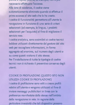
necessario effettuare l’accesso.
Alla data di scadenza, il cookie viene
automaticamente eliminato quando si effettua il
primo accesso al sito web che lo ha creato.
I cookie di funzionalità permettono all’utente la
navigazione in funzione di una serie di criteri
selezionati (ad esempio, la lingua, i prodotti
selezionati per l'acquisto) al fine di migliorare il
servizio reso.
I cookie analytics, sono assimilati ai cookie tecnici
laddove utilizzati direttamente dal gestore del sito
web per raccogliere informazioni, in forma
aggregata ed anonima, sul numero degli utenti e
su come questi visitano il sito stesso.
Per l’installazione di tutte le tipologie di cookie
tecnici non è richiesto il preventivo consenso degli
utenti.
COOKIE DI PROFILAZIONE (QUESTO SITO NON
UTILIZZA COOKIE DI PROFILAZIONE)
I cookie di profilazione sono volti a creare profili
relativi all’utente e vengono utilizzati al fine di
inviare messaggi pubblicitari in linea con le
preferenze manifestate dallo stesso nell’ambito
della navigazione in rete. In ragione della
particolare invasività che tali dispositivi possono